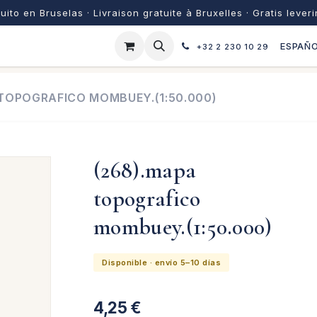
uito en Bruselas · Livraison gratuite à Bruxelles · Gratis lever
ESPAÑ
+32 2 230 10 29
 TOPOGRAFICO MOMBUEY.(1:50.000)
(268).mapa
topografico
mombuey.(1:50.000)
Disponible · envío 5–10 días
4,25
€