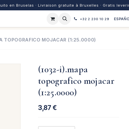
uito en Bruselas · Livraison gratuite à Bruxelles · Gratis lever
ESPAÑ
+32 2 230 10 29
PA TOPOGRAFICO MOJACAR (1:25.0000)
(1032-i).mapa
topografico mojacar
(1:25.0000)
3,87
€