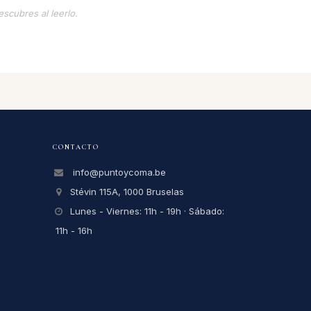
escubres al leerlo.
CONTACTO
info@puntoycoma.be
Stévin 115A, 1000 Bruselas
Lunes - Viernes: 11h - 19h · Sábado:
11h - 16h