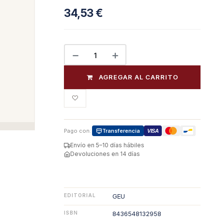
34,53
€
AGREGAR AL CARRITO
Pago con:
Transferencia
VISA
Envío en 5–10 días hábiles
Devoluciones en 14 días
EDITORIAL
GEU
ISBN
8436548132958