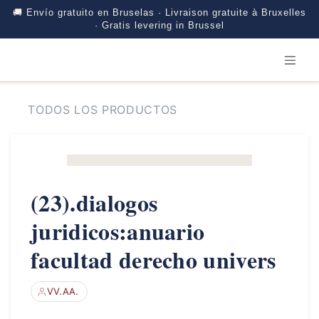
🚚 Envío gratuito en Bruselas · Livraison gratuite à Bruxelles
· Gratis levering in Brussel
IR AL CONTENIDO
TODOS LOS PRODUCTOS
(23).dialogos
juridicos:anuario
facultad derecho univers
VV.AA.