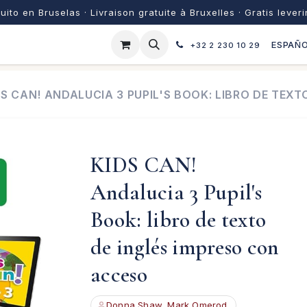
uito en Bruselas · Livraison gratuite à Bruxelles · Gratis lever
ESPAÑ
+32 2 230 10 29
DS CAN! ANDALUCIA 3 PUPIL'S BOOK: LIBRO DE TEX
KIDS CAN!
Andalucia 3 Pupil's
Book: libro de texto
de inglés impreso con
acceso
Donna Shaw, Mark Omerod