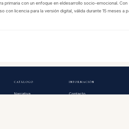
ra primaria con un enfoque en eldesarrollo socio-emocional. Con
 con licencia para la versión digital, válida durante 15 meses a pa
CATÁLOGO
INFORMACIÓN
Narrativa
Contacto
Infantil y Juvenil
Sobre nosotros
Ensayo
Privacidad
Poesía
Condiciones de venta