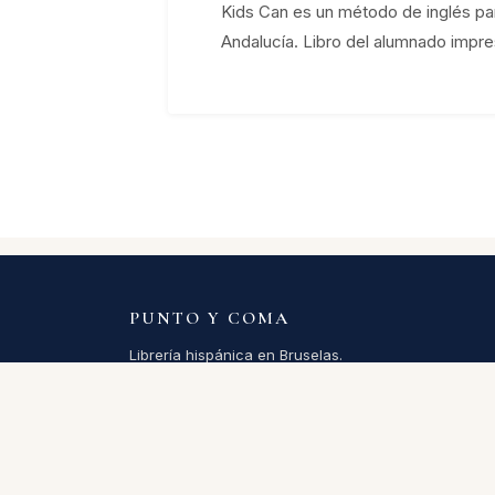
Kids Can es un método de inglés pa
Andalucía. Libro del alumnado impreso
PUNTO Y COMA
Librería hispánica en Bruselas.
Más de 200.000 títulos en español en línea.
Abierta desde 1994.