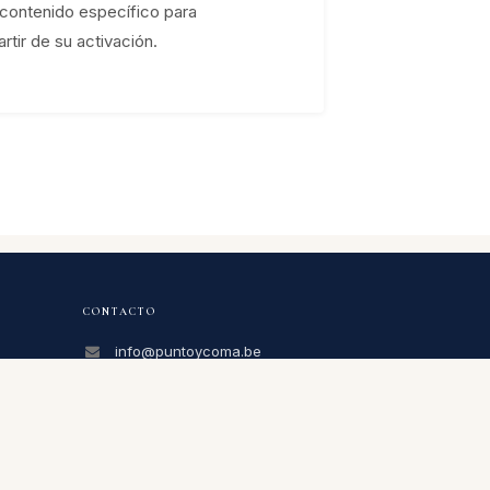
 contenido específico para
rtir de su activación.
CONTACTO
info@puntoycoma.be
Stévin 115A, 1000 Bruselas
Lunes - Viernes: 11h - 19h · Sábado:
11h - 16h