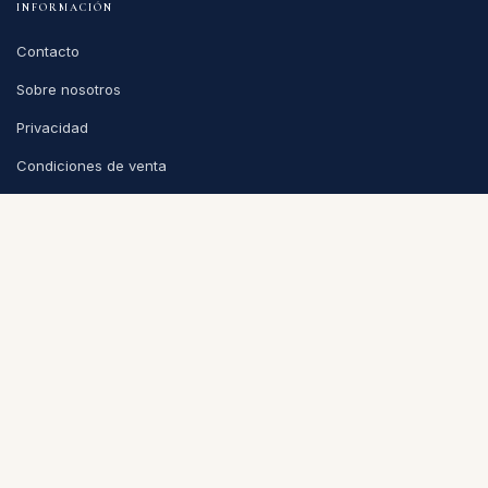
INFORMACIÓN
Contacto
Sobre nosotros
Privacidad
Condiciones de venta
CONTACTO
info@puntoycoma.be
Stévin 115A, 1000 Bruselas
Lunes - Viernes: 11h - 19h · Sábado: 11h - 16h
Política de cookies