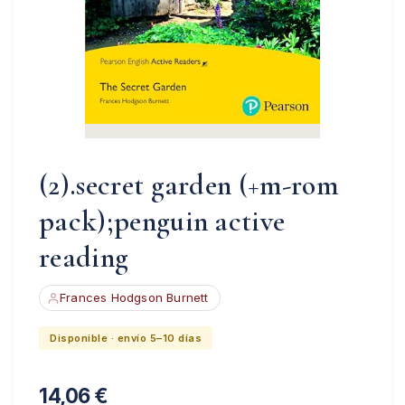
(2).secret garden (+m-rom
pack);penguin active
reading
Frances Hodgson Burnett
Disponible · envío 5–10 días
14,06
€