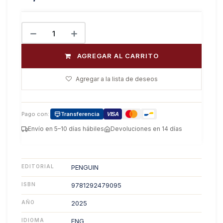
AGREGAR AL CARRITO
Agregar a la lista de deseos
Pago con:
Transferencia
VISA
Envío en 5–10 días hábiles
Devoluciones en 14 días
EDITORIAL
PENGUIN
ISBN
9781292479095
AÑO
2025
IDIOMA
ENG