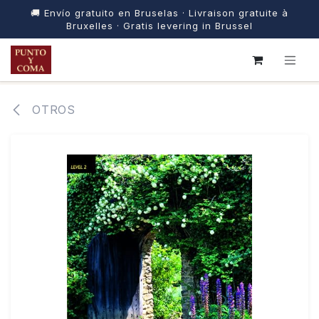
🚚 Envío gratuito en Bruselas · Livraison gratuite à
Bruxelles · Gratis levering in Brussel
IR AL CONTENIDO
OTROS