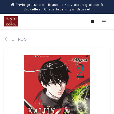
🚚 Envío gratuito en Bruselas · Livraison gratuite à
Bruxelles · Gratis levering in Brussel
IR AL CONTENIDO
OTROS