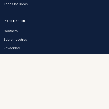
Todos los libros
INFORMACIÓN
Contacto
Sobre nosotros
Privacidad
Condiciones de venta
CONTACTO
info@puntoycoma.be
Stévin 115A, 1000 Bruselas
Lunes - Viernes: 11h - 19h · Sábado: 11h - 16h