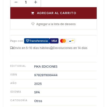
AGREGAR AL CARRITO
Agregar a la lista de deseos
Pago con:
Transferencia
VISA
Envío en 5–10 días hábiles
Devoluciones en 14 días
EDITORIAL
PIKA EDICIONES
ISBN
9782811699444
AÑO
2025
IDIOMA
SPA
CATEGORÍA
Otros