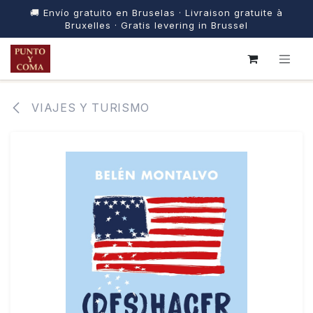
🚚 Envío gratuito en Bruselas · Livraison gratuite à
Bruxelles · Gratis levering in Brussel
IR AL CONTENIDO
VIAJES Y TURISMO