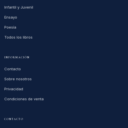
pero extrañamente bello y puro.
PUNTO Y COMA
Librería hispánica en Bruselas.
Más de 200.000 títulos en español en línea.
Abierta desde 1994.
CATÁLOGO