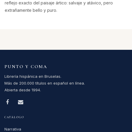
Ártico. Pero, aveces, a nuestro protagonista se le
cruzan los cables y se convierteen un peligro para sí
mismo y, acaso, para los demás... Un día, Kalmann
descubre un charco de sangre en la nieve,
coincidiendo con lasospechosa desaparición de
Robert Mc Kenzie, el hombre más rico de
Raufarh"fn. Kalmann está a punto de verse
superado por lascircunstancias, pero gracias a su
ingenua sabiduría, su pureza decorazón y su coraje,
demostrará que, como le decía su abuelo,
elcoeficiente intelectual no lo es todo en esta vida.
Todo está bajocontrol... Esta novela llena de
suspense es al mismo tiempo un retrato fascinante
de una comunidad rural que lucha por sobrevivir en
el mundo moderno. Cuando las tensiones afloran en
Raufarh"fn, las relaciones humanasdevienen un
reflejo exacto del paisaje ártico: salvaje y atávico,