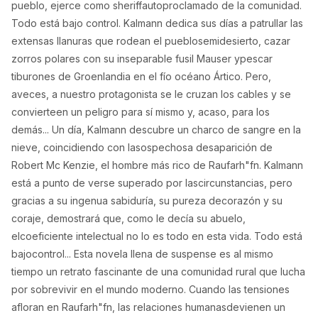
Envío en
5–10 días hábiles
a Bélgica.
DESCRIPCIÓN
Kalmann Ó, binnsson es el habitante más original de
Raufarh"fn, un pequeño pueblo pesquero situado en
los inhóspitos confines de Islandia. Tiene treinta y
cuatro años, es autista y, aunque susvecinos lo vean
como el tonto del pueblo, ejerce como
sheriffautoproclamado de la comunidad. Todo está
bajo control. Kalmann dedica sus días a patrullar las
extensas llanuras que rodean el pueblosemidesierto,
cazar zorros polares con su inseparable fusil Mauser
ypescar tiburones de Groenlandia en el fío océano