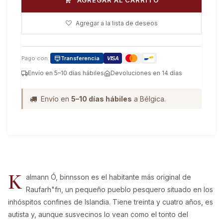
AGREGAR AL CARRITO
Agregar a la lista de deseos
Pago con:
Transferencia
VISA
Envío en 5–10 días hábiles
Devoluciones en 14 días
EDITORIAL
Gatopardo Ediciones
ISBN
9788412302110
AÑO
2021
IDIOMA
SPA
CATEGORÍA
Narrativa