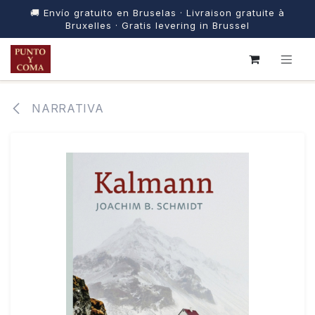
🚚 Envío gratuito en Bruselas · Livraison gratuite à
Bruxelles · Gratis levering in Brussel
IR AL CONTENIDO
NARRATIVA