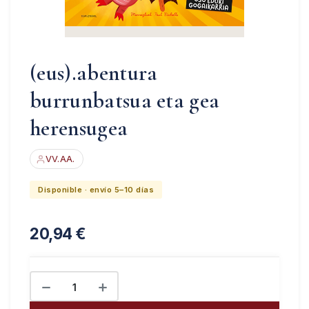
(eus).abentura
burrunbatsua eta gea
herensugea
VV.AA.
Disponible · envío 5–10 días
20,94
€