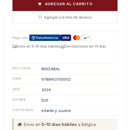
AGREGAR AL CARRITO
Agregar a la lista de deseos
Pago con:
Transferencia
VISA
Envío en 5–10 días hábiles
Devoluciones en 14 días
EDITORIAL
IBAIZABAL
ISBN
9788413705002
AÑO
2024
IDIOMA
EUS
CATEGORÍA
Infantil y Juvenil
Envío en
5–10 días hábiles
a Bélgica.