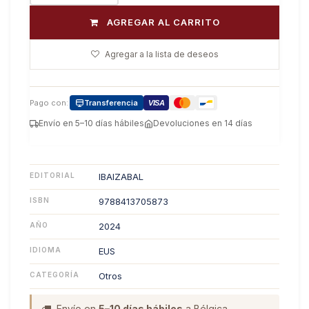
AGREGAR AL CARRITO
Agregar a la lista de deseos
Pago con:
Transferencia
VISA
Envío en 5–10 días hábiles
Devoluciones en 14 días
EDITORIAL
IBAIZABAL
ISBN
9788413705873
AÑO
2024
IDIOMA
EUS
CATEGORÍA
Otros
Envío en
5–10 días hábiles
a Bélgica.