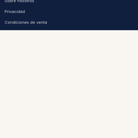
Sobre nosotros
Privacidad
Condiciones de venta
CONTACTO
info@puntoycoma.be
Stévin 115A, 1000 Bruselas
Lunes - Viernes: 11h - 19h · Sábado: 11h - 16h
Política de cookies
Nederlands (BE)
|
Español
|
Français (BE)
© 2026
Punto y Coma
-
Condiciones
-
Privacidad
Con la tecnología de
Odoo
- El mejor
Comercio electrónico de