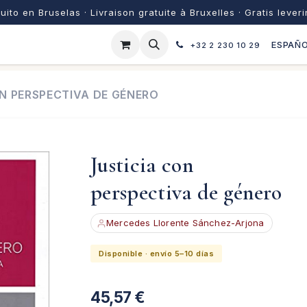
uito en Bruselas · Livraison gratuite à Bruxelles · Gratis lever
ESPAÑ
+32 2 230 10 29
N PERSPECTIVA DE GÉNERO
Justicia con
perspectiva de género
Mercedes Llorente Sánchez-Arjona
Disponible · envío 5–10 días
45,57
€