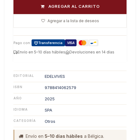
AGREGAR AL CARRITO
Agregar a la lista de deseos
Pago con:
Transferencia
VISA
Envío en 5–10 días hábiles
Devoluciones en 14 días
EDITORIAL
EDELVIVES
ISBN
9788414062579
AÑO
2025
IDIOMA
SPA
CATEGORÍA
Otros
Envío en
5–10 días hábiles
a Bélgica.