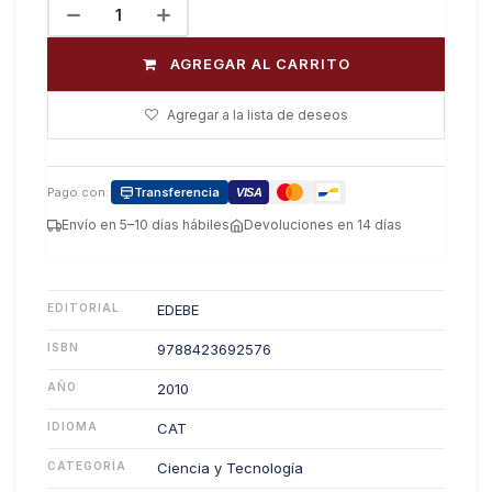
AGREGAR AL CARRITO
Agregar a la lista de deseos
Pago con:
Transferencia
VISA
Envío en 5–10 días hábiles
Devoluciones en 14 días
EDITORIAL
EDEBE
ISBN
9788423692576
AÑO
2010
IDIOMA
CAT
CATEGORÍA
Ciencia y Tecnología