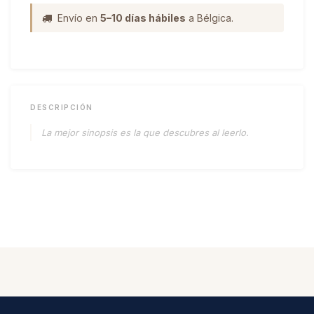
Envío en
5–10 días hábiles
a Bélgica.
DESCRIPCIÓN
La mejor sinopsis es la que descubres al leerlo.