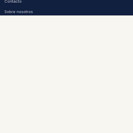
Contacto
Sobre nosotros
Privacidad
Condiciones de venta
CONTACTO
info@puntoycoma.be
Stévin 115A, 1000 Bruselas
Lunes - Viernes: 11h - 19h · Sábado: 11h - 16h
Política de cookies
Nederlands (BE)
|
Español
|
Français (BE)