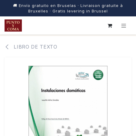
🚚 Envío gratuito en Bruselas · Livraison gratuite à
Bruxelles · Gratis levering in Brussel
IR AL CONTENIDO
LIBRO DE TEXTO