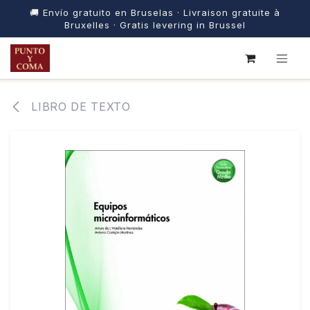
🚚 Envío gratuito en Bruselas · Livraison gratuite à
Bruxelles · Gratis levering in Brussel
IR AL CONTENIDO
LIBRO DE TEXTO