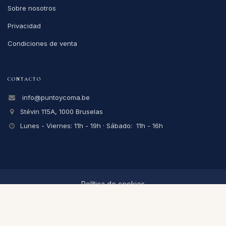
Sobre nosotros
Privacidad
Condiciones de venta
CONTACTO
info@puntoycoma.be
Stévin 115A, 1000 Bruselas
Lunes - Viernes: 11h - 19h · Sábado: 11h - 16h
Política de cookies
Nederlands (BE)
|
Español
|
Français (BE)
© 2026
Punto y Coma
-
Condiciones
-
Privacidad