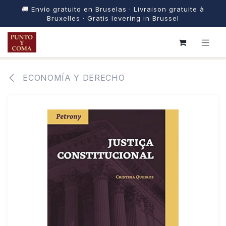
🚚 Envío gratuito en Bruselas · Livraison gratuite à
Bruxelles · Gratis levering in Brussel
IR AL CONTENIDO
ECONOMÍA Y DERECHO