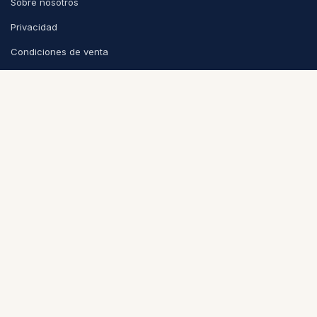
Sobre nosotros
Privacidad
Condiciones de venta
CONTACTO
info@puntoycoma.be
Stévin 115A, 1000 Bruselas
Lunes - Viernes: 11h - 19h · Sábado: 11h - 16h
Política de cookies
Nederlands (BE)
|
Español
|
Français (BE)
© 2026
Punto y Coma
-
Condiciones
-
Privacidad
Con la tecnología de
Odoo
- El mejor
Comercio electrónico de