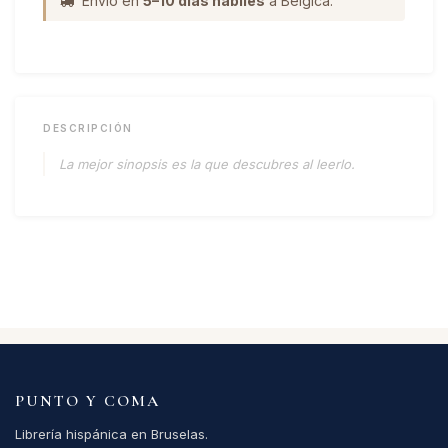
Envío en
5–10 días hábiles
a Bélgica.
DESCRIPCIÓN
La mejor sinopsis es la que descubres al leerlo.
PUNTO Y COMA
Librería hispánica en Bruselas.