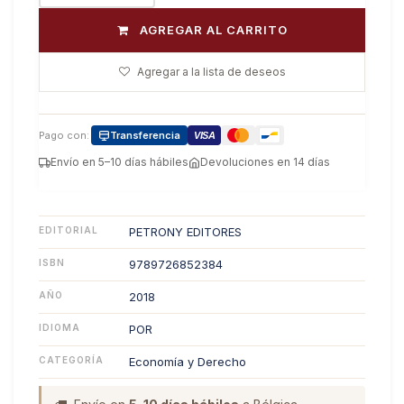
AGREGAR AL CARRITO
Agregar a la lista de deseos
Pago con:
Transferencia
VISA
Envío en 5–10 días hábiles
Devoluciones en 14 días
EDITORIAL
PETRONY EDITORES
ISBN
9789726852384
AÑO
2018
IDIOMA
POR
CATEGORÍA
Economía y Derecho