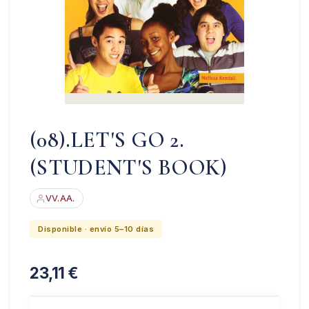
(08).LET'S GO 2.
(STUDENT'S BOOK)
VV.AA.
Disponible · envío 5–10 días
23,11
€