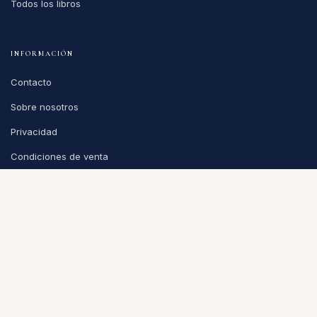
Todos los libros
INFORMACIÓN
Contacto
Sobre nosotros
Privacidad
Condiciones de venta
CONTACTO
info@puntoycoma.be
Stévin 115A, 1000 Bruselas
Lunes - Viernes: 11h - 19h · Sábado: 11h - 16h