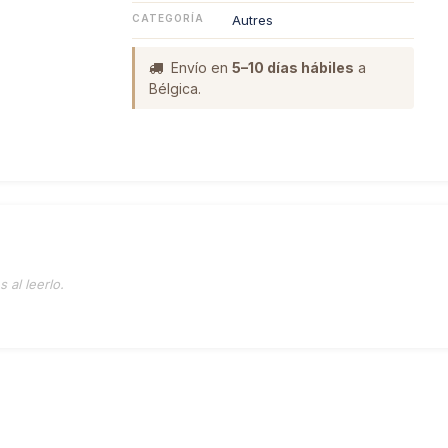
CATEGORÍA
Autres
Envío en
5–10 días hábiles
a
Bélgica.
 al leerlo.