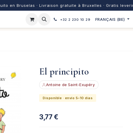
uito en Bruselas · Livraison gratuite à Bruxelles · Gratis lever
FRANÇAIS (BE)
+32 2 230 10 29
El principito
Antoine de Saint-Exupéry
Disponible · envío 5–10 días
3,77
€