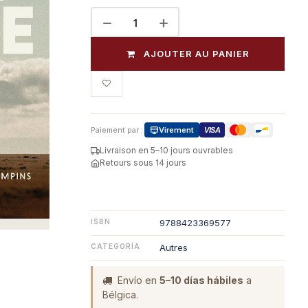
AJOUTER AU PANIER
Paiement par :
Virement
VISA
Livraison en 5–10 jours ouvrables
Retours sous 14 jours
ISBN
9788423369577
CATEGORÍA
Autres
Envío en
5–10 días hábiles
a
Bélgica.