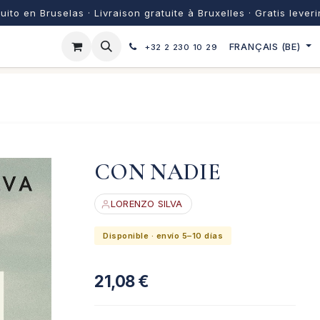
uito en Bruselas · Livraison gratuite à Bruxelles · Gratis lever
FRANÇAIS (BE)
+32 2 230 10 29
CON NADIE
LORENZO SILVA
Disponible · envío 5–10 días
21,08
€