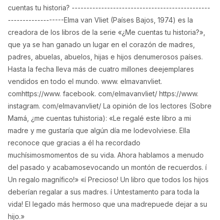
cuentas tu historia? -----------------------------------------------
-------------------Elma van Vliet (Países Bajos, 1974) es la
creadora de los libros de la serie «¿Me cuentas tu historia?»,
que ya se han ganado un lugar en el corazón de madres,
padres, abuelas, abuelos, hijas e hijos denumerosos países.
Hasta la fecha lleva más de cuatro millones deejemplares
vendidos en todo el mundo. www. elmavanvliet.
comhttps://www. facebook. com/elmavanvliet/ https://www.
instagram. com/elmavanvliet/ La opinión de los lectores (Sobre
Mamá, ¿me cuentas tuhistoria): «Le regalé este libro a mi
madre y me gustaría que algún día me lodevolviese. Ella
reconoce que gracias a él ha recordado
muchísimosmomentos de su vida. Ahora hablamos a menudo
del pasado y acabamosevocando un montón de recuerdos. í
Un regalo magnífico!» «í Precioso! Un libro que todos los hijos
deberían regalar a sus madres. í Untestamento para toda la
vida! El legado más hermoso que una madrepuede dejar a su
hijo.»