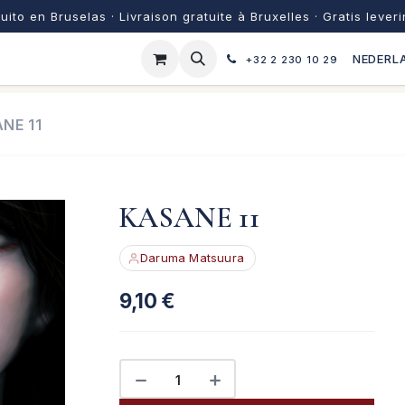
uito en Bruselas · Livraison gratuite à Bruxelles · Gratis lever
NEDERLA
+32 2 230 10 29
NE 11
KASANE 11
Daruma Matsuura
9,10
€