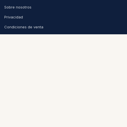
Sobre nosotros
Privacidad
Condiciones de venta
CONTACTO
info@puntoycoma.be
Stévin 115A, 1000 Bruselas
Lunes - Viernes: 11h - 19h · Sábado: 11h - 16h
Política de cookies
Nederlands (BE)
|
Español
|
Français (BE)
© 2026
Punto y Coma
-
Condiciones
-
Privacidad