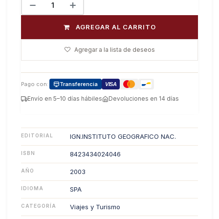
AGREGAR AL CARRITO
Agregar a la lista de deseos
Pago con:
Transferencia
VISA
Envío en 5–10 días hábiles
Devoluciones en 14 días
EDITORIAL
IGN.INSTITUTO GEOGRAFICO NAC.
ISBN
8423434024046
AÑO
2003
IDIOMA
SPA
CATEGORÍA
Viajes y Turismo