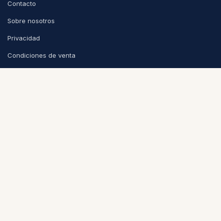
Contacto
Sobre nosotros
Privacidad
Condiciones de venta
CONTACTO
info@puntoycoma.be
Stévin 115A, 1000 Bruselas
Lunes - Viernes: 11h - 19h · Sábado: 11h - 16h
Política de cookies
Nederlands (BE)
|
Español
|
Français (BE)