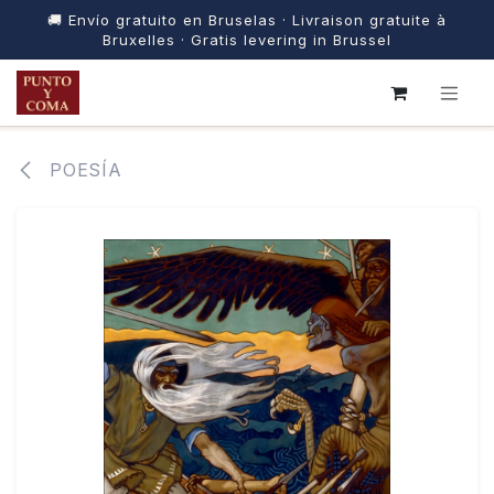
🚚 Envío gratuito en Bruselas · Livraison gratuite à
Bruxelles · Gratis levering in Brussel
IR AL CONTENIDO
POESÍA