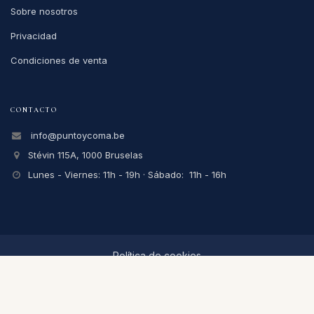
Sobre nosotros
Privacidad
Condiciones de venta
CONTACTO
info@puntoycoma.be
Stévin 115A, 1000 Bruselas
Lunes - Viernes: 11h - 19h · Sábado: 11h - 16h
Política de cookies
Nederlands (BE)
|
Español
|
Français (BE)
© 2026
Punto y Coma
-
Condiciones
-
Privacidad