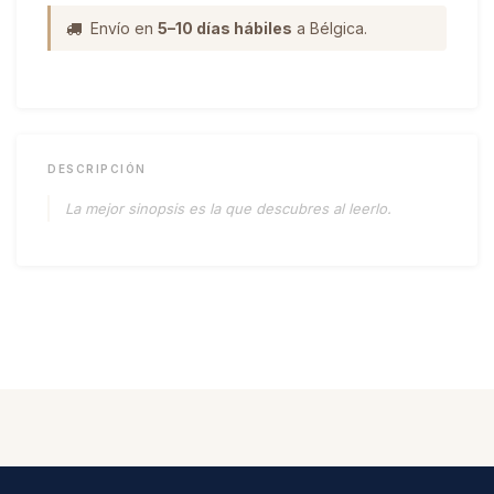
Envío en
5–10 días hábiles
a Bélgica.
DESCRIPCIÓN
La mejor sinopsis es la que descubres al leerlo.