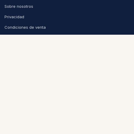
Sobre nosotros
Privacidad
Condiciones de venta
CONTACTO
info@puntoycoma.be
Stévin 115A, 1000 Bruselas
Lunes - Viernes: 11h - 19h · Sábado: 11h - 16h
Política de cookies
Nederlands (BE)
|
Español
|
Français (BE)
© 2026
Punto y Coma
-
Condiciones
-
Privacidad