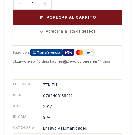
AGREGAR AL CARRITO
Agregar a la lista de deseos
Pago con:
Transferencia
VISA
Envío en 5–10 días hábiles
Devoluciones en 14 días
EDITORIAL
ZENITH
ISBN
9788408168010
AÑO
2017
IDIOMA
SPA
CATEGORÍA
Ensayo y Humanidades