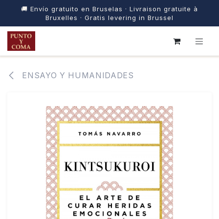
🚚 Envío gratuito en Bruselas · Livraison gratuite à
Bruxelles · Gratis levering in Brussel
IR AL CONTENIDO
ENSAYO Y HUMANIDADES