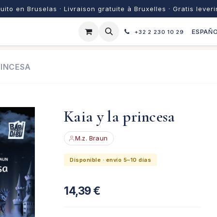
uito en Bruselas · Livraison gratuite à Bruxelles · Gratis lever
ESPAÑ
+32 2 230 10 29
RINCESA
Kaia y la princesa
M.z. Braun
Disponible · envío 5–10 días
14,39
€