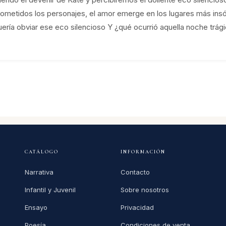
sometidos los personajes, el amor emerge en los lugares más insó
ría obviar ese eco silencioso Y ¿qué ocurrió aquella noche trági
CATÁLOGO
INFORMACIÓN
Narrativa
Contacto
Infantil y Juvenil
Sobre nosotros
Ensayo
Privacidad
Poesía
Condiciones de venta