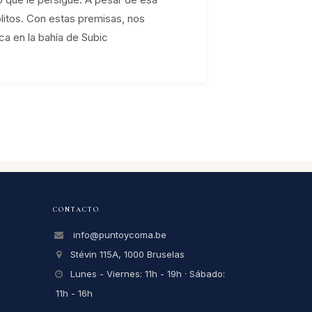
litos. Con estas premisas, nos
ca en la bahía de Subic
CONTACTO
info@puntoycoma.be
Stévin 115A, 1000 Bruselas
Lunes - Viernes: 11h - 19h · Sábado:
11h - 16h