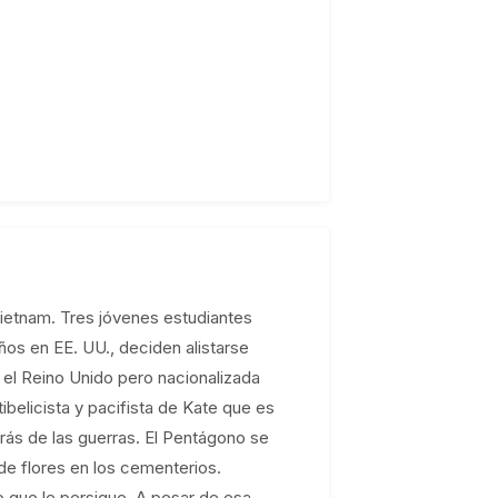
ietnam. Tres jóvenes estudiantes
 años en EE. UU., deciden alistarse
 el Reino Unido pero nacionalizada
ibelicista y pacifista de Kate que es
rás de las guerras. El Pentágono se
 de flores en los cementerios.
o que le persigue. A pesar de esa