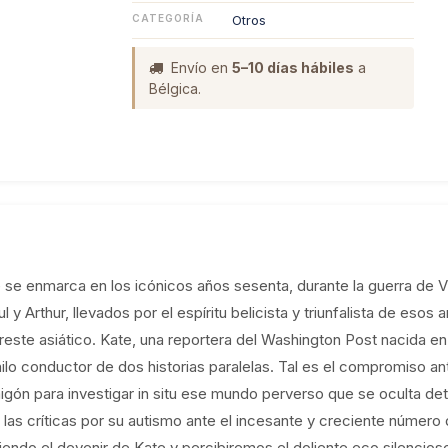
CATEGORÍA
Otros
Envío en
5–10 días hábiles
a
Bélgica.
e enmarca en los icónicos años sesenta, durante la guerra de V
l y Arthur, llevados por el espíritu belicista y triunfalista de esos
reste asiático. Kate, una reportera del Washington Post nacida en
ilo conductor de dos historias paralelas. Tal es el compromiso ant
igón para investigar in situ ese mundo perverso que se oculta det
 las críticas por su autismo ante el incesante y creciente número
ndo el devenir de Kate y percibiremos el doliente eco silencios