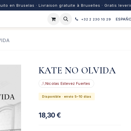
uito en Bruselas · Livraison gratuite à Bruxelles · Gratis lever
ESPAÑ
+32 2 230 10 29
VIDA
KATE NO OLVIDA
Nicolas Estevez Fuertes
Disponible · envío 5–10 días
18,30
€