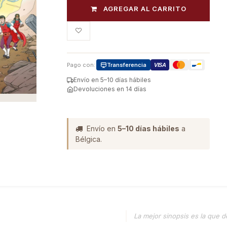
AGREGAR AL CARRITO
Pago con:
Transferencia
VISA
Envío en 5–10 días hábiles
Devoluciones en 14 días
Envío en
5–10 días hábiles
a
Bélgica.
La mejor sinopsis es la que d