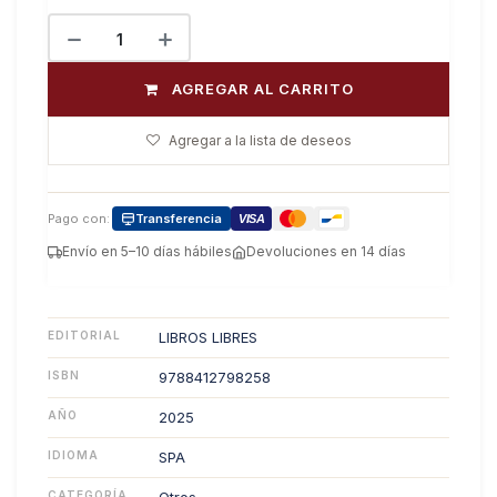
AGREGAR AL CARRITO
Agregar a la lista de deseos
Pago con:
Transferencia
VISA
Envío en 5–10 días hábiles
Devoluciones en 14 días
EDITORIAL
LIBROS LIBRES
ISBN
9788412798258
AÑO
2025
IDIOMA
SPA
CATEGORÍA