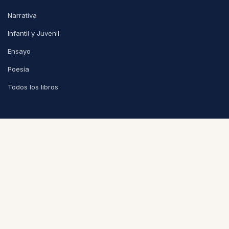
Narrativa
Infantil y Juvenil
Ensayo
Poesía
Todos los libros
INFORMACIÓN
Contacto
Sobre nosotros
Privacidad
Condiciones de venta