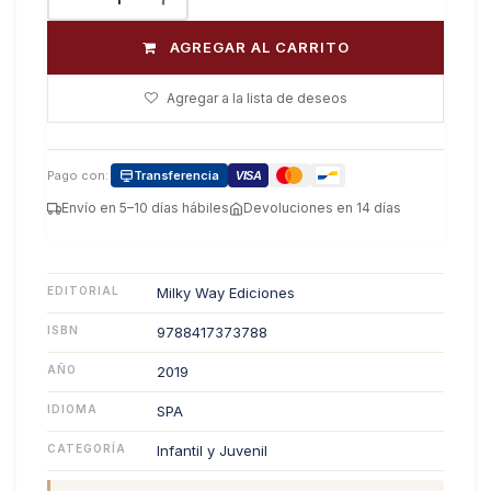
AGREGAR AL CARRITO
Agregar a la lista de deseos
Pago con:
Transferencia
VISA
Envío en 5–10 días hábiles
Devoluciones en 14 días
EDITORIAL
Milky Way Ediciones
ISBN
9788417373788
AÑO
2019
IDIOMA
SPA
CATEGORÍA
Infantil y Juvenil