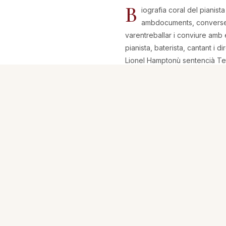
B
iografia coral del pianist
ambdocuments, converses,
varentreballar i conviure amb 
pianista, baterista, cantant i
Lionel Hamptonù sentencià Te
descobert el millor pianista 
Montoliu que aquell pronuncia
radicalment. Alumne avantatjat
modernització del jazz, malgr
Montoliu va fer seves les virt
considerar com un igual (Dext
etc.)ù, però tampoc es vadesl
És per aquest motiu que una pe
història del jazz en aquestes 
laseva mort, un recull on se nÆ
ùsense ànim de caure en lÆex
dÆamagar, tampoc, certes cont
i alhora mutilant parcialment 