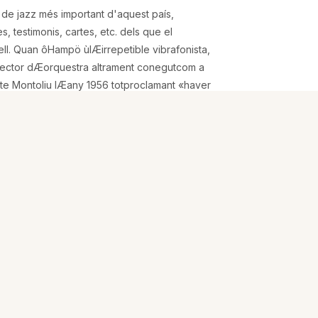
a de jazz més important d'aquest país,
 testimonis, cartes, etc. dels que el
ell. Quan ôHampö ùlÆirrepetible vibrafonista,
 director dÆorquestra altrament conegutcom a
te Montoliu lÆany 1956 totproclamant «haver
de jazz dÆEuropa», benpoc podia imaginar-se
ment estava a puntde canviar la seva vida
 de la generació que va assentar la
at militar com ainsubornable hardbopper, Tete
uts delsmés grans ùque sempre el van tractar i
er Gordon, Johnny Griffin, Thelonious Monk,
liurar dÆalguns dels seus defectes i excessos.
rsonalitat complexa i tan determinant per a la
contrades fa necessari, als vint-i-cinc anys de
estableixi un recorregut biogràfic plural i obert
altació hagiogràfica però sensevoluntat
rovèrsies i testimoniscontradictoris. Manllevant
el títoldÆuna peça dÆun dels seus autors