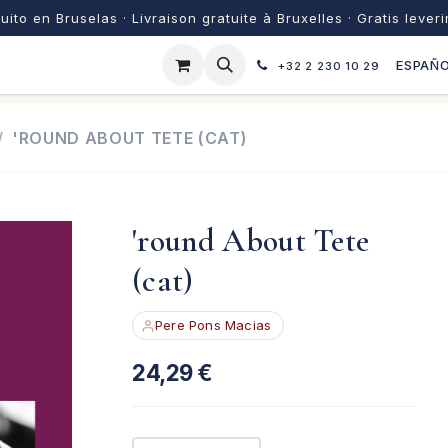
uito en Bruselas · Livraison gratuite à Bruxelles · Gratis lever
ESPAÑ
+32 2 230 10 29
'ROUND ABOUT TETE (CAT)
'round About Tete
(cat)
Pere Pons Macias
24,29
€