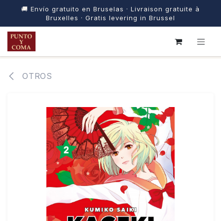
🚚 Envío gratuito en Bruselas · Livraison gratuite à
Bruxelles · Gratis levering in Brussel
IR AL CONTENIDO
OTROS