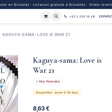
uito en Bruselas · Livraison gratuite à Bruxelles · Gratis lever
ESPAÑ
+32 2 230 10 29
KAGUYA-SAMA: LOVE IS WAR 21
Kaguya-sama: Love is
War 21
Aka Akasaka
Disponible · envío 5–10 días
8,63
€