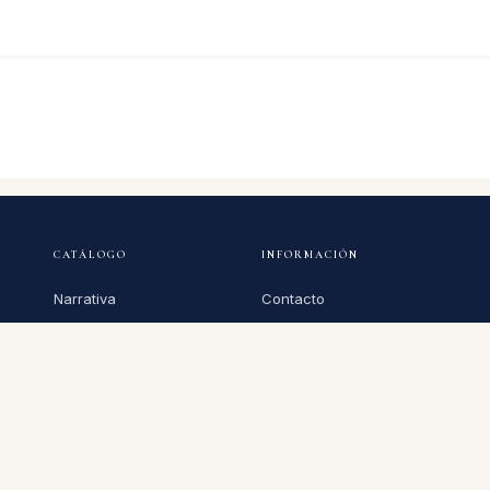
CATÁLOGO
INFORMACIÓN
Narrativa
Contacto
Infantil y Juvenil
Sobre nosotros
Ensayo
Privacidad
Poesía
Condiciones de venta
Todos los libros