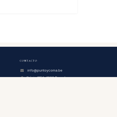
CONTACTO
info@puntoycoma.be
Stévin 115A, 1000 Bruselas
Lunes - Viernes: 11h - 19h · Sábado:
11h - 16h