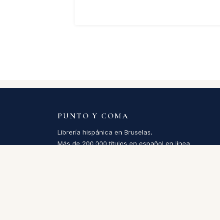
PUNTO Y COMA
Librería hispánica en Bruselas.
Más de 200.000 títulos en español en línea.
Abierta desde 1994.