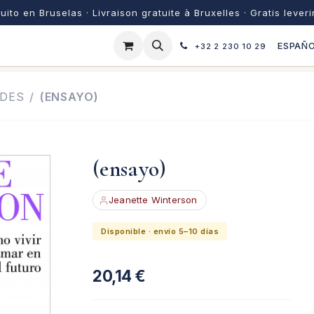
uito en Bruselas · Livraison gratuite à Bruxelles · Gratis lever
ESPAÑ
+32 2 230 10 29
ADES
(ENSAYO)
(ensayo)
Jeanette Winterson
Disponible · envío 5–10 días
20,14
€