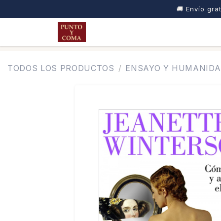
🚚 Envío grat
IR AL CONTENIDO
INICIO
TIENDA
NOSOTROS
TODOS LOS PRODUCTOS
ENSAYO Y HUMANID