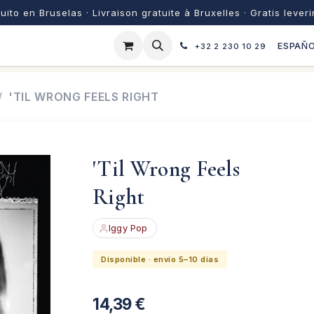
uito en Bruselas · Livraison gratuite à Bruxelles · Gratis lever
ESPAÑ
+32 2 230 10 29
'TIL WRONG FEELS RIGHT
'Til Wrong Feels
Right
Iggy Pop
Disponible · envío 5–10 días
14,39
€