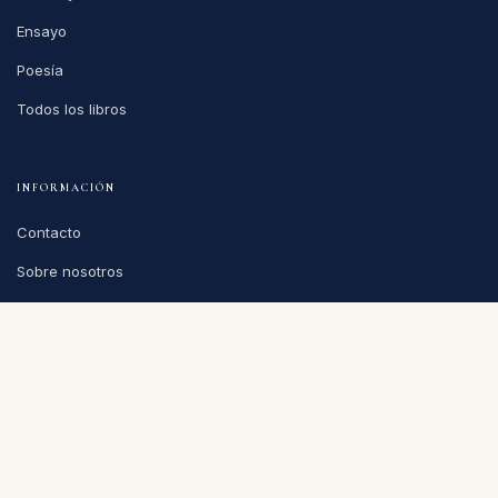
Ensayo
Poesía
Todos los libros
INFORMACIÓN
Contacto
Sobre nosotros
Privacidad
Condiciones de venta
CONTACTO
info@puntoycoma.be