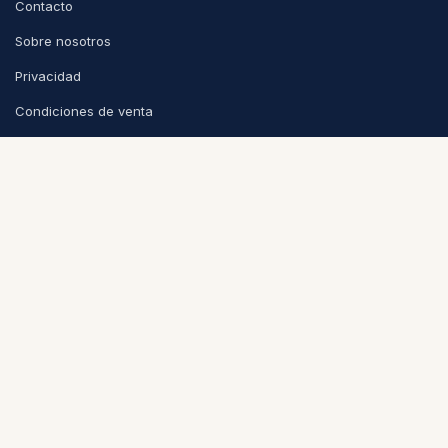
Contacto
Sobre nosotros
Privacidad
Condiciones de venta
CONTACTO
info@puntoycoma.be
Stévin 115A, 1000 Bruselas
Lunes - Viernes: 11h - 19h · Sábado: 11h - 16h
Política de cookies
Nederlands (BE)
|
Español
|
Français (BE)