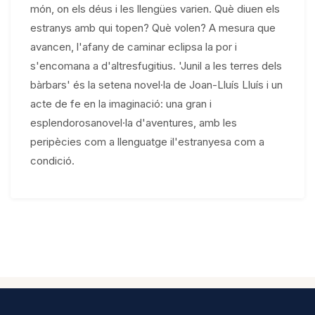
món, on els déus i les llengües varien. Què diuen els
estranys amb qui topen? Què volen? A mesura que
avancen, l'afany de caminar eclipsa la por i
s'encomana a d'altresfugitius. 'Junil a les terres dels
bàrbars' és la setena novel·la de Joan-Lluís Lluís i un
acte de fe en la imaginació: una gran i
esplendorosanovel·la d'aventures, amb les
peripècies com a llenguatge il'estranyesa com a
condició.