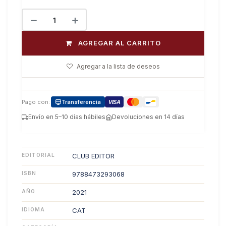
AGREGAR AL CARRITO
Agregar a la lista de deseos
Pago con:
Transferencia
VISA
Envío en 5–10 días hábiles
Devoluciones en 14 días
EDITORIAL
CLUB EDITOR
ISBN
9788473293068
AÑO
2021
IDIOMA
CAT