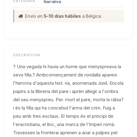
CATEGORÍA
Narrativa
Envío en
5–10 días hábiles
a Bélgica.
DESCRIPCIÓN
? Una vegada hi havia un home que menyspreava la
seva filla.? Ambcomençament de rondalla apareix
l'heroïna d'aquesta hist. ria, anomenada Junil. Encola
papirs a la llibreria del pare i aprèn allegir a l'ombra
del seu menyspreu. Per. mort el pare, morta la ràbia?
i és la filla qui ha concebut l'arma del crim. Fuig a
peu amb tres esclaus. El temps és el principi de
l'eracristiana, el lloc, una marca de l'Imperi romà.
Travessen la fronterai aprenen a anar a palpes pel