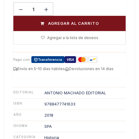
AGREGAR AL CARRITO
Agregar a la lista de deseos
Pago con:
Transferencia
VISA
Envío en 5–10 días hábiles
Devoluciones en 14 días
EDITORIAL
ANTONIO MACHADO EDITORIAL
ISBN
9788477741633
AÑO
2018
IDIOMA
SPA
CATEGORÍA
Historia