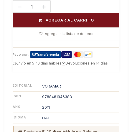
AGREGAR AL CARRITO
Agregar a la lista de deseos
Pago con:
Transferencia
VISA
Envío en 5–10 días hábiles
Devoluciones en 14 días
EDITORIAL
VORAMAR
ISBN
9788481946383
AÑO
2011
IDIOMA
CAT
Envío en
5–10 días hábiles
a Bélgica.