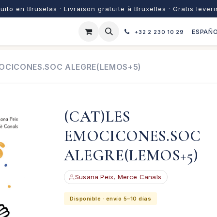
uito en Bruselas · Livraison gratuite à Bruxelles · Gratis lever
ESPAÑ
+32 2 230 10 29
MOCICONES.SOC ALEGRE(LEMOS+5)
(CAT)LES
EMOCICONES.SOC
ALEGRE(LEMOS+5)
Susana Peix, Merce Canals
Disponible · envío 5–10 días