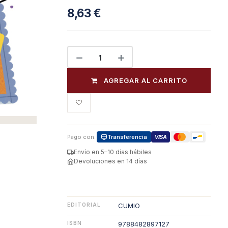
8,63
€
AGREGAR AL CARRITO
Pago con:
Transferencia
VISA
Envío en 5–10 días hábiles
Devoluciones en 14 días
EDITORIAL
CUMIO
ISBN
9788482897127