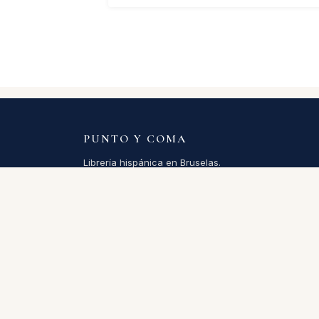
PUNTO Y COMA
Librería hispánica en Bruselas.
Más de 200.000 títulos en español en línea.
Abierta desde 1994.