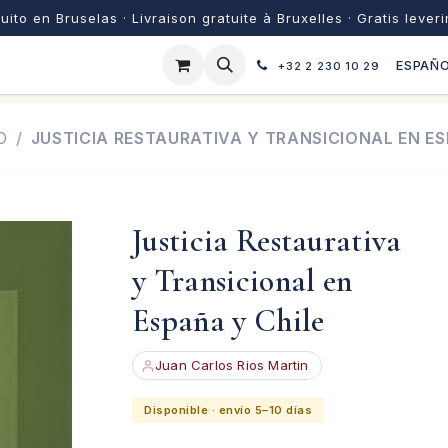
uito en Bruselas · Livraison gratuite à Bruxelles · Gratis lever
ESPAÑ
+32 2 230 10 29
O
JUSTICIA RESTAURATIVA Y TRANSICIONAL EN ES
Justicia Restaurativa
y Transicional en
España y Chile
Juan Carlos Rios Martin
Disponible · envío 5–10 días