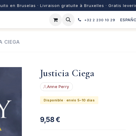
uito en Bruselas · Livraison gratuite à Bruxelles · Gratis lever
ESPAÑ
+32 2 230 10 29
A CIEGA
Justicia Ciega
Anne Perry
Disponible · envío 5–10 días
9,58
€