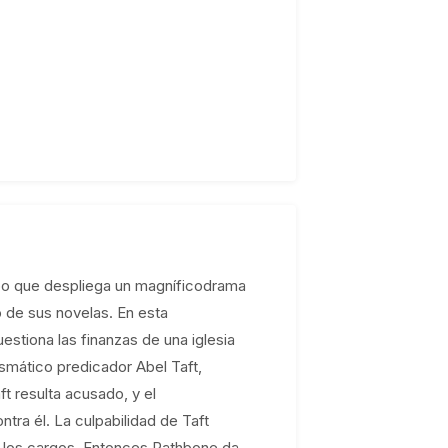
empo que despliega un magníficodrama
o de sus novelas. En esta
estiona las finanzas de una iglesia
ismático predicador Abel Taft,
t resulta acusado, y el
tra él. La culpabilidad de Taft
o los cargos. Entonces Rathbone da