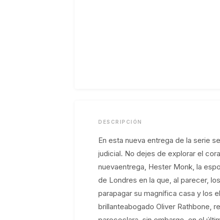
DESCRIPCIÓN
En esta nueva entrega de la serie s
judicial. No dejes de explorar el co
nuevaentrega, Hester Monk, la esposa
de Londres en la que, al parecer, lo
parapagar su magnífica casa y los el
brillanteabogado Oliver Rathbone, re
parececlara, sin embargo, en el últ