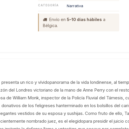
CATEGORÍA
Narrativa
Envío en
5–10 días hábiles
a
Bélgica.
e presenta un rico y vívidopanorama de la vida londinense, al ti
razón del Londres victoriano de la mano de Anne Perry con el rest
 de William Monk, inspector de la Policía Fluvial del Támesis, cu
s donativos de los feligreses hanterminado en los bolsillos del car
egantes vestidos de su esposa y sushijas. Como fruto de ello, Taf
cientemente nombrado juez, es el elegidopara presidir el juicio con
imo instante la defensa llama a untestigo que socava por complet