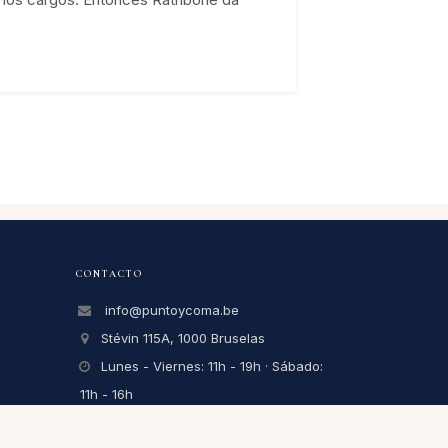
CONTACTO
info@puntoycoma.be
Stévin 115A, 1000 Bruselas
Lunes - Viernes: 11h - 19h · Sábado:
11h - 16h