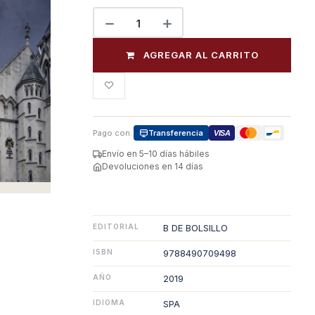
AGREGAR AL CARRITO
Pago con:
Transferencia
VISA
Envío en 5–10 días hábiles
Devoluciones en 14 días
EDITORIAL
B DE BOLSILLO
ISBN
9788490709498
AÑO
2019
IDIOMA
SPA