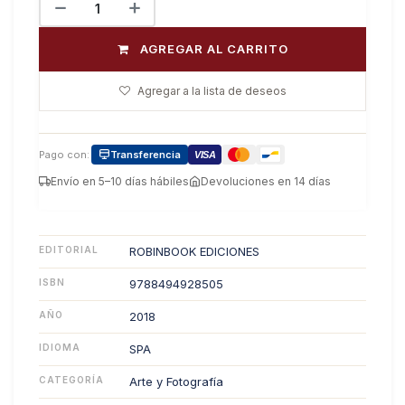
AGREGAR AL CARRITO
Agregar a la lista de deseos
Pago con:
Transferencia
VISA
Envío en 5–10 días hábiles
Devoluciones en 14 días
EDITORIAL
ROBINBOOK EDICIONES
ISBN
9788494928505
AÑO
2018
IDIOMA
SPA
CATEGORÍA
Arte y Fotografía