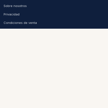
Sobre nosotros
Privacidad
Condiciones de venta
CONTACTO
info@puntoycoma.be
Stévin 115A, 1000 Bruselas
Lunes - Viernes: 11h - 19h · Sábado: 11h - 16h
Política de cookies
Nederlands (BE)
|
Español
|
Français (BE)
© 2026
Punto y Coma
-
Condiciones
-
Privacidad